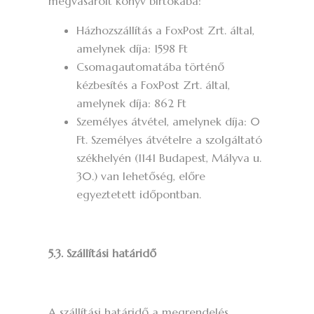
megvásárolt könyv birtokába:
Házhozszállítás a FoxPost Zrt. által,
amelynek díja: 1598 Ft
Csomagautomatába történő
kézbesítés a FoxPost Zrt. által,
amelynek díja: 862 Ft
Személyes átvétel, amelynek díja: 0
Ft. Személyes átvételre a szolgáltató
székhelyén (1141 Budapest, Mályva u.
30.) van lehetőség, előre
egyeztetett időpontban.
5.3. Szállítási határidő
A szállítási határidő a megrendelés