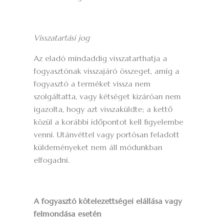
Visszatartási jog
Az eladó mindaddig visszatarthatja a
fogyasztónak visszajáró összeget, amíg a
fogyasztó a terméket vissza nem
szolgáltatta, vagy kétséget kizáróan nem
igazolta, hogy azt visszaküldte; a kettő
közül a korábbi időpontot kell figyelembe
venni. Utánvéttel vagy portósan feladott
küldeményeket nem áll módunkban
elfogadni.
A fogyasztó kötelezettségei elállása vagy
felmondása esetén