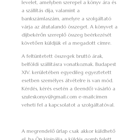
levelet, amelyben szerepel a könyv ára és
a szállítás díja, valamint a
bankszámlaszám, amelyre a szolgáltató
várja az átutalandó összeget. A könyvet a
díjbekérőn szereplő összeg beérkezését
követően küldjük el a megadott címre.
A feltüntetett összegek bruttó árak,
belföldi szállításra vonatkoznak. Budapest
XIV. kerületében egyedileg egyeztetett
esetben személyes átvételre is van mód.
Kérdés, kérés esetén a (leendő) vásárló a
szuleskonyv@gmail.com e-mailcímen
veheti fel a kapcsolatot a szolgáltatóval.
A megrendelő űrlap csak akkor küldhető
el, ha Ön kipipálja a küldés gomb felett