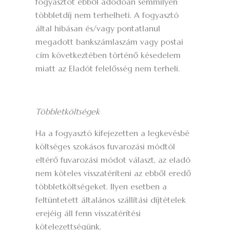
fogyasztót ebből adódóan semmilyen
többletdíj nem terhelheti. A fogyasztó
által hibásan és/vagy pontatlanul
megadott bankszámlaszám vagy postai
cím következtében történő késedelem
miatt az Eladót felelősség nem terheli.
Többletköltségek
Ha a fogyasztó kifejezetten a legkevésbé
költséges szokásos fuvarozási módtól
eltérő fuvarozási módot választ, az eladó
nem köteles visszatéríteni az ebből eredő
többletköltségeket. Ilyen esetben a
feltüntetett általános szállítási díjtételek
erejéig áll fenn visszatérítési
kötelezettségünk.