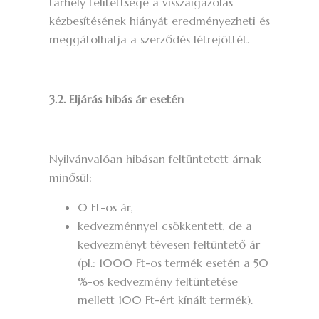
tárhely telítettsége a visszaigazolás
kézbesítésének hiányát eredményezheti és
meggátolhatja a szerződés létrejöttét.
3.2. Eljárás hibás ár esetén
Nyilvánvalóan hibásan feltüntetett árnak
minősül:
0 Ft-os ár,
kedvezménnyel csökkentett, de a
kedvezményt tévesen feltüntető ár
(pl.: 1000 Ft-os termék esetén a 50
%-os kedvezmény feltüntetése
mellett 100 Ft-ért kínált termék).