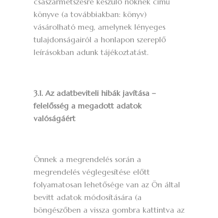
császármetszésre készülő nőknek című
könyve (a továbbiakban: könyv)
vásárolható meg, amelynek lényeges
tulajdonságairól a honlapon szereplő
leírásokban adunk tájékoztatást.
3.1. Az adatbeviteli hibák javítása –
felelősség a megadott adatok
valóságáért
Önnek a megrendelés során a
megrendelés véglegesítése előtt
folyamatosan lehetősége van az Ön által
bevitt adatok módosítására (a
böngészőben a vissza gombra kattintva az