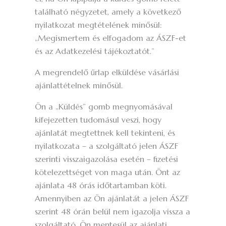
található négyzetet, amely a következő
nyilatkozat megtételének minősül:
„Megismertem és elfogadom az ÁSZF-et
és az Adatkezelési tájékoztatót.”
A megrendelő űrlap elküldése vásárlási
ajánlattételnek minősül.
Ön a „Küldés” gomb megnyomásával
kifejezetten tudomásul veszi, hogy
ajánlatát megtettnek kell tekinteni, és
nyilatkozata – a szolgáltató jelen ÁSZF
szerinti visszaigazolása esetén – fizetési
kötelezettséget von maga után. Önt az
ajánlata 48 órás időtartamban köti.
Amennyiben az Ön ajánlatát a jelen ÁSZF
szerint 48 órán belül nem igazolja vissza a
szolgáltató, Ön mentesül az ajánlati