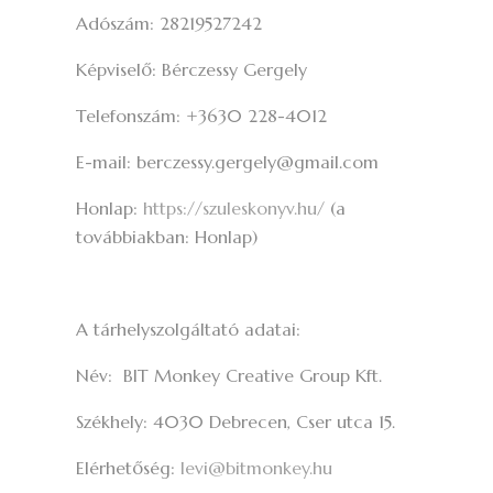
Adószám: 28219527242
Képviselő: Bérczessy Gergely
Telefonszám: +3630 228-4012
E-mail: berczessy.gergely@gmail.com
Honlap:
https://szuleskonyv.hu/
(a
továbbiakban: Honlap)
A tárhelyszolgáltató adatai:
Név: BIT Monkey Creative Group Kft.
Székhely: 4030 Debrecen, Cser utca 15.
Elérhetőség:
levi@bitmonkey.hu