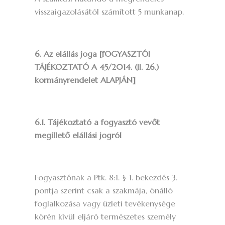
visszaigazolásától számított 5 munkanap.
6. Az elállás joga [fOGYASZTÓI
TÁJÉKOZTATÓ A 45/2014. (II. 26.)
kormányrendelet ALAPJÁN]
6.1. Tájékoztató a fogyasztó vevőt
megillető elállási jogról
Fogyasztónak a Ptk. 8:1. § 1. bekezdés 3.
pontja szerint csak a szakmája, önálló
foglalkozása vagy üzleti tevékenysége
körén kívül eljáró természetes személy