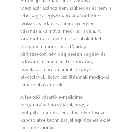
A honlap használatához, a könyv
megvásárlásához nem szükséges és nem is
lehetséges regisztráció. A vásárláshoz
szükséges adatokat minden egyes
vásárlás alkalmával meg kell adnia. A
vásárláshoz a következő adatokat kell
megadnia a megrendelő űrlap
kitöltésekor: név, cég esetén cégnév és
adószám, e-mailcím, telefonszám,
számlázási cím, valamint a könyv
átvételével, illetve szállításának módjával
kapcsolatos adatok.
A leendő vásárló e-mailcíme
megadásával hozzájárul, hogy a
szolgáltató a megrendelés teljesítésével
kapcsolatos technikai jellegű üzenet(ek)et
küldjön számára.