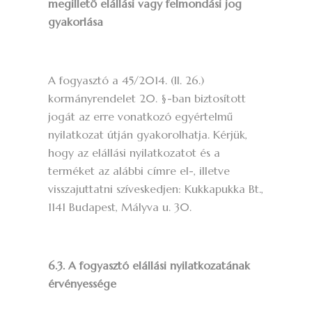
megillető elállási vagy felmondási jog
gyakorlása
A fogyasztó a 45/2014. (II. 26.)
kormányrendelet 20. §-ban biztosított
jogát az erre vonatkozó egyértelmű
nyilatkozat útján gyakorolhatja. Kérjük,
hogy az elállási nyilatkozatot és a
terméket az alábbi címre el-, illetve
visszajuttatni szíveskedjen: Kukkapukka Bt.,
1141 Budapest, Mályva u. 30.
6.3. A fogyasztó elállási nyilatkozatának
érvényessége