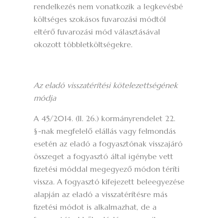
rendelkezés nem vonatkozik a legkevésbé
költséges szokásos fuvarozási módtól
eltérő fuvarozási mód választásával
okozott többletköltségekre.
Az eladó visszatérítési kötelezettségének
módja
A 45/2014. (II. 26.) kormányrendelet 22.
§-nak megfelelő elállás vagy felmondás
esetén az eladó a fogyasztónak visszajáró
összeget a fogyasztó által igénybe vett
fizetési móddal megegyező módon téríti
vissza. A fogyasztó kifejezett beleegyezése
alapján az eladó a visszatérítésre más
fizetési módot is alkalmazhat, de a