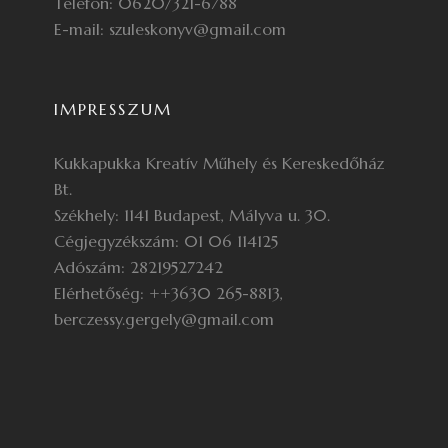
Telefon: 0620/321-6788
E-mail: szuleskonyv@gmail.com
IMPRESSZUM
Kukkapukka Kreatív Műhely és Kereskedőház
Bt.
Székhely: 1141 Budapest, Mályva u. 30.
Cégjegyzékszám: 01 06 114125
Adószám: 28219527242
Elérhetőség: ++3630 265-8813,
berczessy.gergely@gmail.com