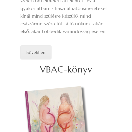
széleskörű elméleti áttekintést és a
gyakorlatban is használható ismereteket
kínál mind szülésre készülő, mind
császármetszés előtt álló nőknek, akár
első, akár többedik várandósság esetén.
Bővebben
VBAC-könyv