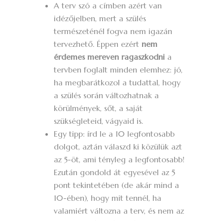
A terv szó a címben azért van
idézőjelben, mert a szülés
természeténél fogva nem igazán
tervezhető. Éppen ezért
nem
érdemes mereven ragaszkodni
a
tervben foglalt minden elemhez: jó,
ha megbarátkozol a tudattal, hogy
a szülés során változhatnak a
körülmények, sőt, a saját
szükségleteid, vágyaid is.
Egy tipp: írd le a 10 legfontosabb
dolgot, aztán válaszd ki közülük azt
az 5-öt, ami tényleg a legfontosabb!
Ezután gondold át egyesével az 5
pont tekintetében (de akár mind a
10-ében), hogy mit tennél, ha
valamiért változna a terv, és nem az