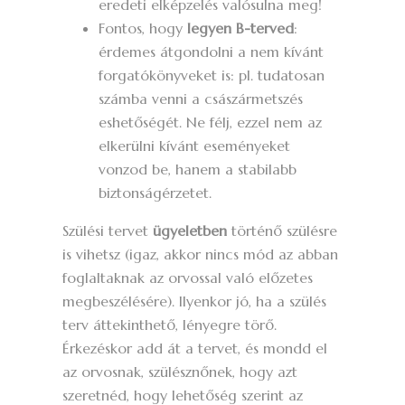
eredeti elképzelés valósulna meg!
Fontos, hogy
legyen B-terved
:
érdemes átgondolni a nem kívánt
forgatókönyveket is: pl. tudatosan
számba venni a császármetszés
eshetőségét. Ne félj, ezzel nem az
elkerülni kívánt eseményeket
vonzod be, hanem a stabilabb
biztonságérzetet.
Szülési tervet
ügyeletben
történő szülésre
is vihetsz (igaz, akkor nincs mód az abban
foglaltaknak az orvossal való előzetes
megbeszélésére). Ilyenkor jó, ha a szülés
terv áttekinthető, lényegre törő.
Érkezéskor add át a tervet, és mondd el
az orvosnak, szülésznőnek, hogy azt
szeretnéd, hogy lehetőség szerint az