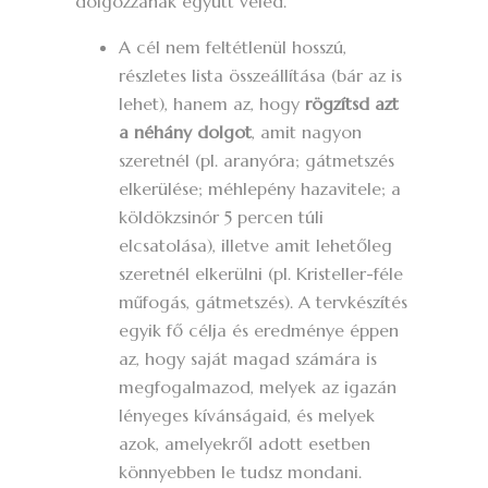
dolgozzanak együtt veled.
A cél nem feltétlenül hosszú,
részletes lista összeállítása (bár az is
lehet), hanem az, hogy
rögzítsd azt
a néhány dolgot
, amit nagyon
szeretnél (pl. aranyóra; gátmetszés
elkerülése; méhlepény hazavitele; a
köldökzsinór 5 percen túli
elcsatolása), illetve amit lehetőleg
szeretnél elkerülni (pl. Kristeller-féle
műfogás, gátmetszés). A tervkészítés
egyik fő célja és eredménye éppen
az, hogy saját magad számára is
megfogalmazod, melyek az igazán
lényeges kívánságaid, és melyek
azok, amelyekről adott esetben
könnyebben le tudsz mondani.