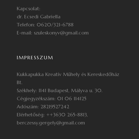
Kapcsolat:
dr. Ecsedi Gabriella
Telefon: 0620/321-6788
E-mail: szuleskonyv@gmail.com
IMPRESSZUM
Kukkapukka Kreatív Műhely és Kereskedőház
Bt.
Székhely: 1141 Budapest, Mályva u. 30.
Cégjegyzékszám: 01 06 114125
Adószám: 28219527242
Elérhetőség: ++3630 265-8813,
berczessy.gergely@gmail.com