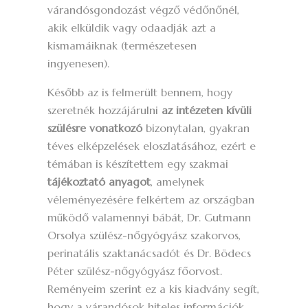
várandósgondozást végző védőnőnél,
akik elküldik vagy odaadják azt a
kismamáiknak (természetesen
ingyenesen).
Később az is felmerült bennem, hogy
szeretnék hozzájárulni
az intézeten kívüli
szülésre vonatkozó
bizonytalan, gyakran
téves elképzelések eloszlatásához, ezért e
témában is készítettem egy szakmai
tájékoztató anyagot
, amelynek
véleményezésére felkértem az országban
működő valamennyi bábát, Dr. Gutmann
Orsolya szülész-nőgyógyász szakorvos,
perinatális szaktanácsadót és Dr. Bödecs
Péter szülész-nőgyógyász főorvost.
Reményeim szerint ez a kis kiadvány segít,
hogy a várandósok hiteles információk