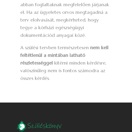
abban foglaltaknak megfelelően járjanak
el. Ha az ügyeletes orvos megtagadná a
terv elolvasását, megkérheted, hogy
tegye a kórházi egészségügyi
dokumentációd anyagai közé.
A szülési tervben természetesen
nem kell
feltétlenül a mintában latható
részletességgel
kitérni minden kérdésre,
valószínűleg nem is fontos számodra az
összes kérdés.