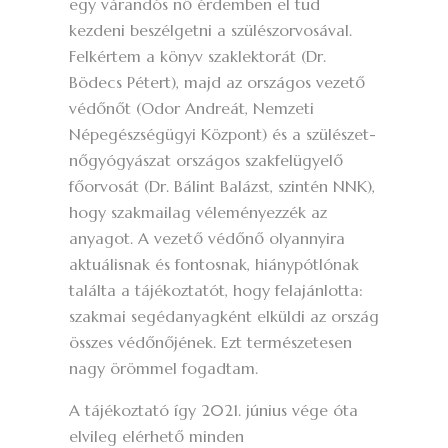
egy várandós nő érdemben el tud
kezdeni beszélgetni a szülészorvosával.
Felkértem a könyv szaklektorát (Dr.
Bödecs Pétert), majd az országos vezető
védőnőt (Odor Andreát, Nemzeti
Népegészségügyi Központ) és a szülészet-
nőgyógyászat országos szakfelügyelő
főorvosát (Dr. Bálint Balázst, szintén NNK),
hogy szakmailag véleményezzék az
anyagot. A vezető védőnő olyannyira
aktuálisnak és fontosnak, hiánypótlónak
találta a tájékoztatót, hogy felajánlotta:
szakmai segédanyagként elküldi az ország
összes védőnőjének. Ezt természetesen
nagy örömmel fogadtam.
A tájékoztató így 2021. június vége óta
elvileg elérhető minden